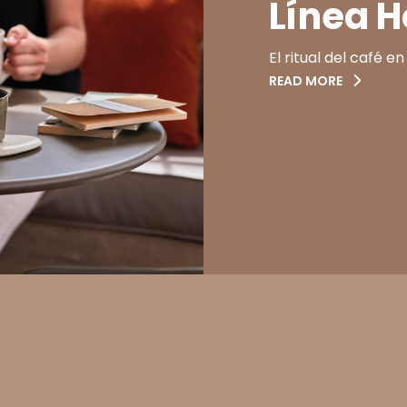
Línea H
El ritual del café en
READ MORE