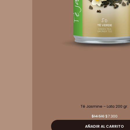
Té Jasmine – Lata 200 gr.
El
El
$
14.510
$
7.300
precio
precio
AÑADIR AL CARRITO