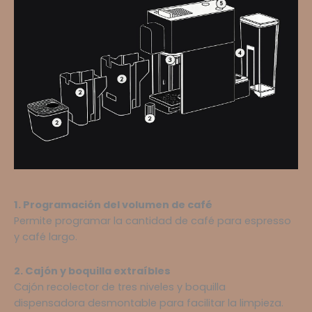
1. Programación del volumen de café
Permite programar la cantidad de café para espresso
y café largo.
2. Cajón y boquilla extraíbles
Cajón recolector de tres niveles y boquilla
dispensadora desmontable para facilitar la limpieza.