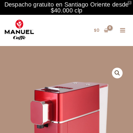
para
X
Despacho gratuito en Santiago Oriente desde
Cápsulas
$40.000 clp
EspressoDue
Ir
Linda
al
Rojo
$
0
contenido
cantidad