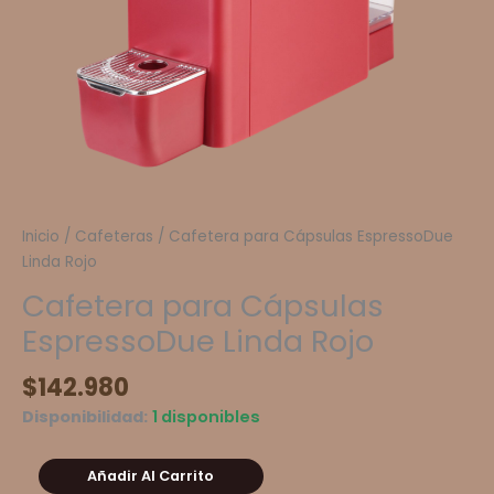
Inicio
/
Cafeteras
/ Cafetera para Cápsulas EspressoDue
Linda Rojo
Cafetera para Cápsulas
EspressoDue Linda Rojo
$
142.980
Disponibilidad:
1 disponibles
Cafetera
Añadir Al Carrito