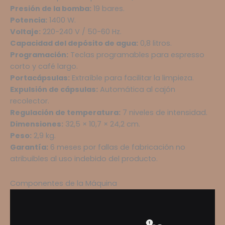
Presión de la bomba:
19 bares.
Potencia:
1400 W.
Voltaje:
220-240 V / 50-60 Hz.
Capacidad del depósito de agua:
0,8 litros.
Programación:
Teclas programables para espresso
corto y café largo.
Portacápsulas:
Extraíble para facilitar la limpieza.
Expulsión de cápsulas:
Automática al cajón
recolector.
Regulación de temperatura:
7 niveles de intensidad.
Dimensiones:
32,5 × 10,7 × 24,2 cm.
Peso:
2,9 kg.
Garantía:
6 meses por fallas de fabricación no
atribuibles al uso indebido del producto.
Componentes de la Máquina