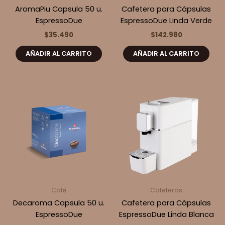
AromaPiu Capsula 50 u.
Cafetera para Cápsulas
EspressoDue
EspressoDue Linda Verde
$
35.490
$
142.980
AÑADIR AL CARRITO
AÑADIR AL CARRITO
Café
Cafeteras
Decaroma Capsula 50 u.
Cafetera para Cápsulas
EspressoDue
EspressoDue Linda Blanca