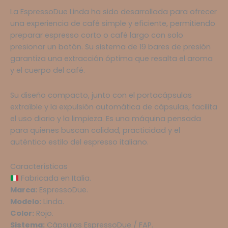
para
La EspressoDue Linda ha sido desarrollada para ofrecer
Cápsulas
una experiencia de café simple y eficiente, permitiendo
EspressoDue
preparar espresso corto o café largo con solo
Linda
presionar un botón. Su sistema de 19 bares de presión
Rojo
garantiza una extracción óptima que resalta el aroma
cantidad
y el cuerpo del café.
Su diseño compacto, junto con el portacápsulas
extraíble y la expulsión automática de cápsulas, facilita
el uso diario y la limpieza. Es una máquina pensada
para quienes buscan calidad, practicidad y el
auténtico estilo del espresso italiano.
Características
Fabricada en Italia.
Marca:
EspressoDue.
Modelo:
Linda.
Color:
Rojo.
Sistema:
Cápsulas EspressoDue / FAP.