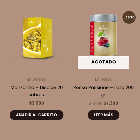
¡Oferta!
AGOTADO
En Bolsas
En Hojas
Manzanilla – Display 20
Rossa Passione – Lata 200
sobres.
gr.
El
El
$
3.990
$
14.510
$
7.300
precio
precio
original
actual
AÑADIR AL CARRITO
LEER MÁS
era:
es:
$14.510.
$7.300.