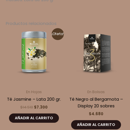
Productos relacionados
¡Oferta!
En Hojas
En Bolsas
Té Jasmine – Lata 200 gr.
Té Negro al Bergamota –
Display 20 sobres
El
El
$
14.510
$
7.300
precio
precio
$
4.680
original
actual
AÑADIR AL CARRITO
era:
es:
AÑADIR AL CARRITO
$14.510.
$7.300.