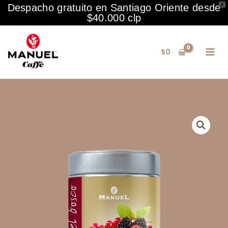
Bosque –
X
Despacho gratuito en Santiago Oriente desde
Lata
$40.000 clp
200
Ir
gr.
al
cantidad
$
0
contenido