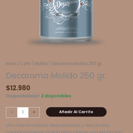
Inicio
/
Café
/
Molido
/ Decaroma Molido 250 gr.
Decaroma Molido 250 gr.
$
12.980
Disponibilidad:
2 disponibles
Decaroma
Añadir Al Carrito
-
+
Molido
250
Una mezcla italiana descafeinada y descerada,
gr.
cuidadosamente molida para ofrecer una extracción