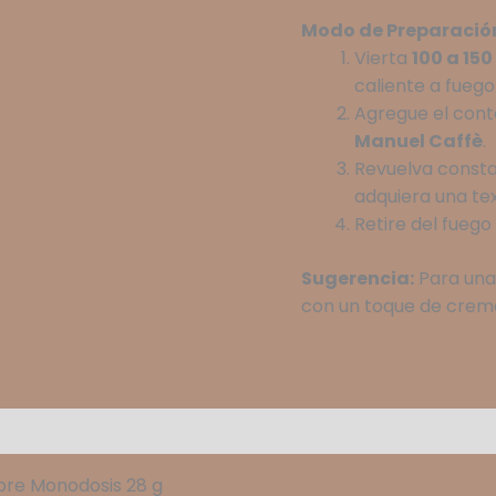
Modo de Preparació
Vierta
100 a 150
caliente a fuego
Agregue el con
Manuel Caffè
.
Revuelva consta
adquiera una te
Retire del fuego
Sugerencia:
Para una
con un toque de crema
bre Monodosis 28 g