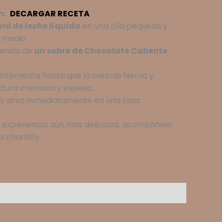
n:
DECARGAR RECETA
 ml de leche líquida
en una olla pequeña y
 medio.
tenido de
un sobre de Chocolate Caliente
ntemente hasta que la mezcla hierva y
xtura cremosa y espesa.
 y sirva inmediatamente en una taza.
 experiencia aún más deliciosa, acompáñelo
 chantilly.