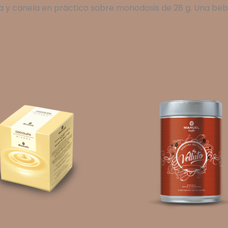
nja y canela en práctico sobre monodosis de 28 g. Una b