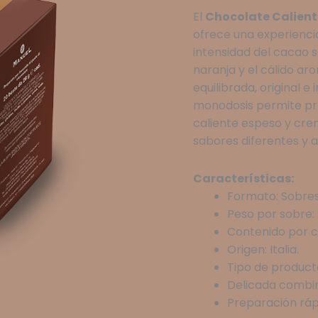
El
Chocolate Calient
con
ofrece una experiencia
Canela
intensidad del cacao 
Display
naranja y el cálido a
de
equilibrada, original e
20
monodosis permite pr
Sobres
caliente espeso y crem
cantidad
sabores diferentes y 
Características:
Formato: Sobre
Peso por sobre: 
Contenido por ca
Origen: Italia.
Tipo de product
Delicada combin
Preparación rápid