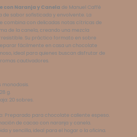
e con Naranja y Canela
de Manuel Caffè
 de sabor sofisticada y envolvente. La
se combina con delicadas notas cítricas de
roma de la canela, creando una mezcla
 irresistible. Su práctico formato en sobre
eparar fácilmente en casa un chocolate
oso, ideal para quienes buscan disfrutar de
aromas cautivadores.
s monodosis.
28 g.
ja: 20 sobres.
o: Preparado para chocolate caliente espeso.
ación de cacao con naranja y canela.
a y sencilla, ideal para el hogar o la oficina.