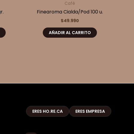
Café
r.
Finearoma Cialda/Pod 100 u.
$
49.990
AÑADIR AL CARRITO
ERES HO.RE.CA
ERES EMPRESA