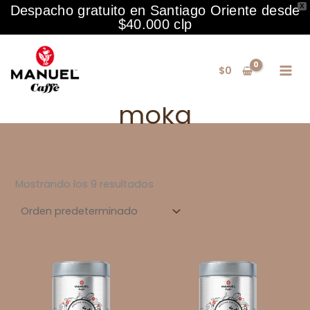
X
Despacho gratuito en Santiago Oriente desde
$40.000 clp
Ir
al
$
0
contenido
moka
Mostrando los 9 resultados