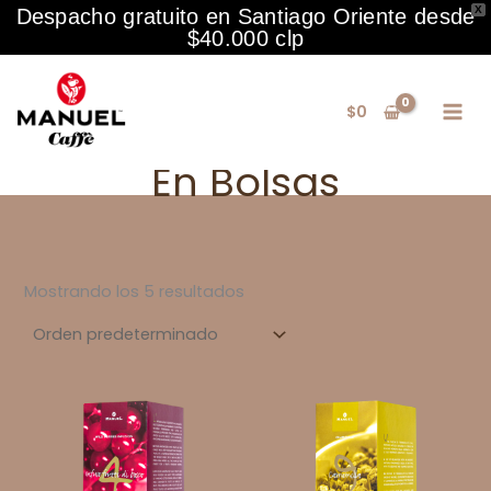
X
Despacho gratuito en Santiago Oriente desde
$40.000 clp
Ir
al
$
0
contenido
En Bolsas
Mostrando los 5 resultados