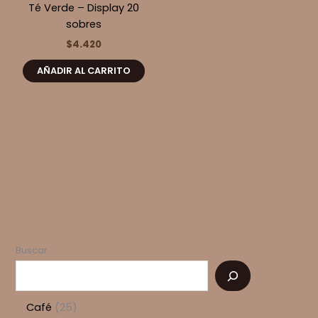
Té Verde – Display 20
sobres
$
4.420
AÑADIR AL CARRITO
Buscar
2
Café
25