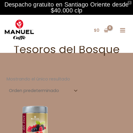
X
Despacho gratuito en Santiago Oriente desde
$40.000 clp
Ir
al
$
0
contenido
Tesoros del Bosque
Mostrando el único resultado