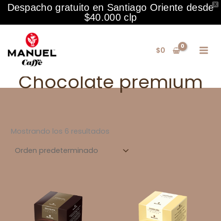
X
Despacho gratuito en Santiago Oriente desde
$40.000 clp
Ir
al
$
0
contenido
Chocolate premium
Mostrando los 6 resultados