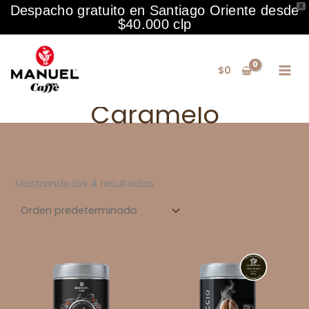
X
Despacho gratuito en Santiago Oriente desde
$40.000 clp
Ir
al
$
0
contenido
Caramelo
Mostrando los 4 resultados