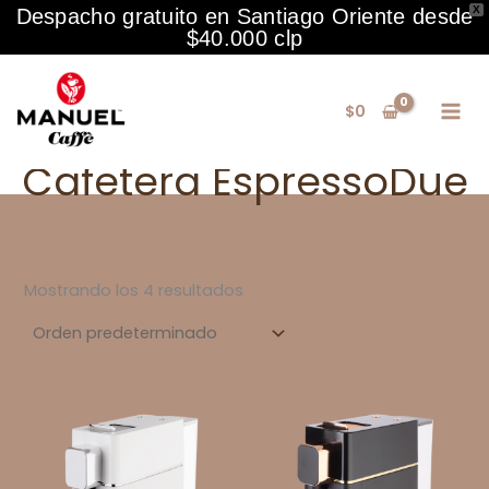
X
Despacho gratuito en Santiago Oriente desde
$40.000 clp
Ir
al
$
0
contenido
Cafetera EspressoDue
Mostrando los 4 resultados