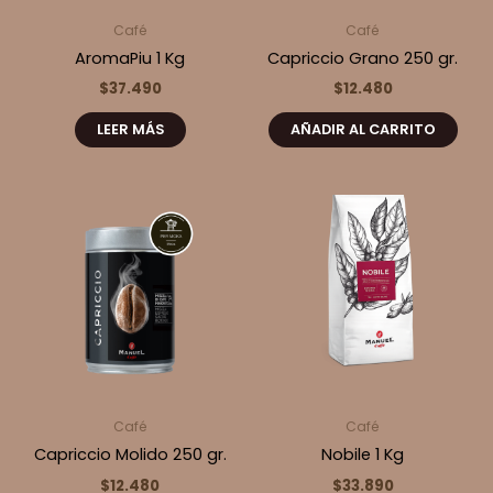
Café
Café
AromaPiu 1 Kg
Capriccio Grano 250 gr.
$
37.490
$
12.480
LEER MÁS
AÑADIR AL CARRITO
Café
Café
Capriccio Molido 250 gr.
Nobile 1 Kg
$
12.480
$
33.890