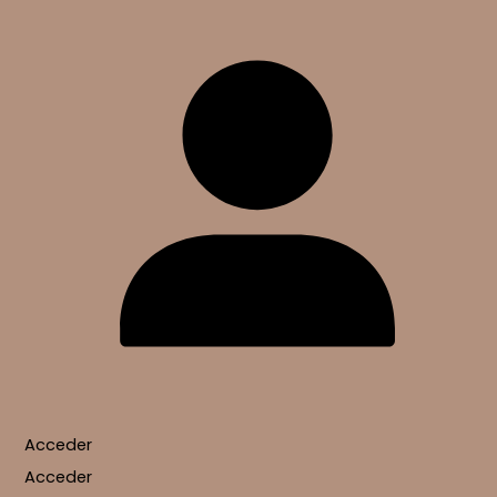
o
s
Acceder
Acceder