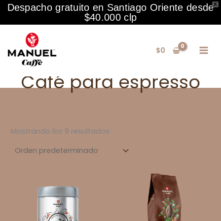
X
Despacho gratuito en Santiago Oriente desde
$40.000 clp
Ir
al
$
0
contenido
Café para espresso
Mostrando los 9 resultados