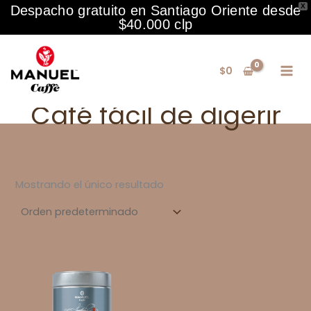
X
Despacho gratuito en Santiago Oriente desde
$40.000 clp
Ir
al
$
0
contenido
Café fácil de digerir
Mostrando el único resultado