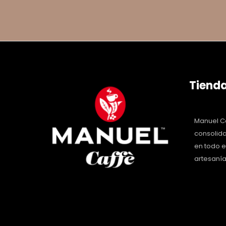
Tienda
Manuel Ca
consolida
en todo 
artesanía