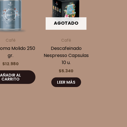
AGOTADO
Café
Café
oma Molido 250
Descafeinado
gr.
Nespresso Capsulas
10 u.
$
12.980
$
5.340
AÑADIR AL
CARRITO
LEER MÁS