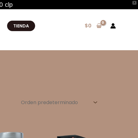
X
0 clp
$
0
TIENDA