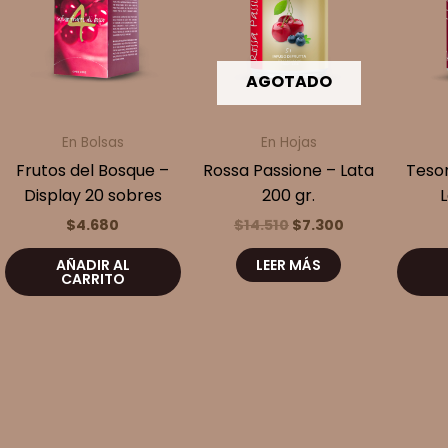
AGOTADO
En Bolsas
En Hojas
Frutos del Bosque –
Rossa Passione – Lata
Tesor
Display 20 sobres
200 gr.
L
El
El
$
4.680
$
14.510
$
7.300
precio
precio
original
actual
AÑADIR AL
LEER MÁS
era:
es:
CARRITO
$14.510.
$7.300.