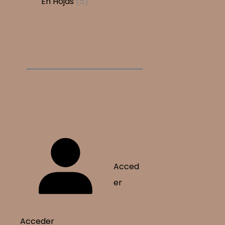
5
En Hojas
5
s
o
t
c
u
d
r
r
p
s
o
t
c
u
o
o
r
s
o
t
c
d
d
o
s
o
t
u
u
d
s
o
c
c
u
s
t
t
c
o
o
t
s
s
o
s
Acced
er
Acceder