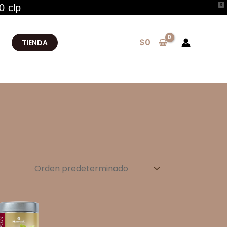
X
0 clp
$
0
TIENDA