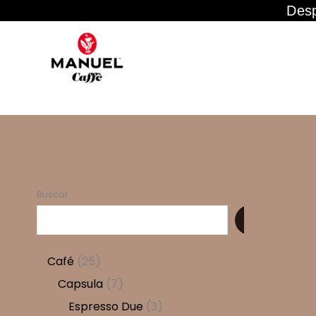
Desp
Ir
al
contenido
Buscar
2
Café
25
5
7
Capsula
7
p
p
3
Espresso Due
3