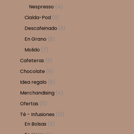
r
r
p
4
Nespresso
4
o
o
r
p
3
Cialda-Pod
3
d
d
o
r
p
3
Descafeinado
3
u
u
d
o
r
p
8
En Grano
8
c
c
u
d
o
r
p
7
Molido
7
t
t
c
u
d
o
r
p
9
Cafeteras
9
o
o
t
c
u
d
o
r
p
6
Chocolate
6
s
s
o
t
c
u
d
o
r
p
8
s
Idea regalo
8
o
t
c
u
d
o
r
p
s
4
Merchandising
4
o
t
c
u
d
o
r
p
5
s
Ofertas
5
o
t
c
u
d
o
r
p
1
s
Té - Infusiones
10
o
t
c
u
d
o
r
5
0
En Bolsas
5
s
o
t
c
u
d
o
p
p