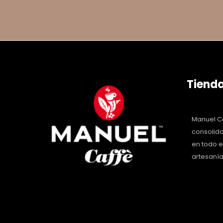
Tienda
Manuel Ca
consolida
en todo 
artesanía