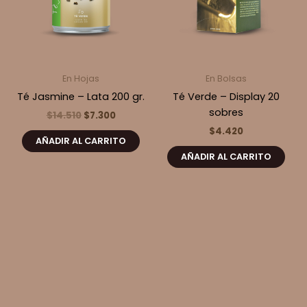
En Hojas
En Bolsas
Té Jasmine – Lata 200 gr.
Té Verde – Display 20
sobres
El
El
$
14.510
$
7.300
precio
precio
$
4.420
original
actual
AÑADIR AL CARRITO
era:
es:
AÑADIR AL CARRITO
$14.510.
$7.300.