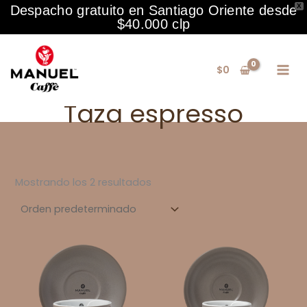
X
Despacho gratuito en Santiago Oriente desde
$40.000 clp
Ir
al
$
0
contenido
Taza espresso
Mostrando los 2 resultados