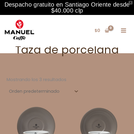
X
Despacho gratuito en Santiago Oriente desde
$40.000 clp
Ir
al
$
0
contenido
Taza de porcelana
Mostrando los 3 resultados