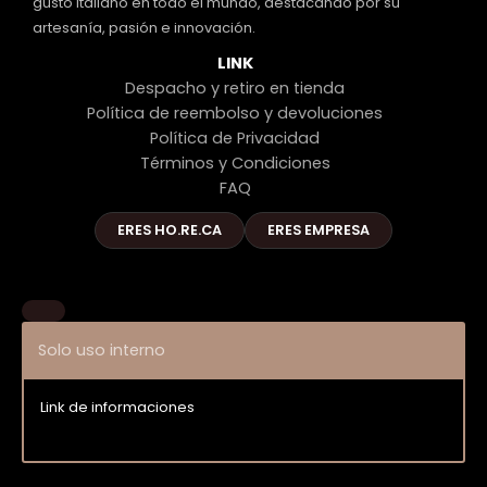
gusto italiano en todo el mundo, destacando por su
artesanía, pasión e innovación.
LINK
Despacho y retiro en tienda
Política de reembolso y devoluciones
Política de Privacidad
Términos y Condiciones
FAQ
ERES HO.RE.CA
ERES EMPRESA
Solo uso interno
Link de informaciones
Entrar