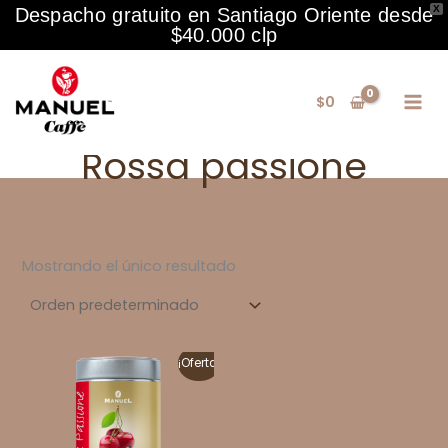
X
Despacho gratuito en Santiago Oriente desde
$40.000 clp
Ir
al
$
0
contenido
Rossa passione
Mostrando el único resultado
¡Oferta!