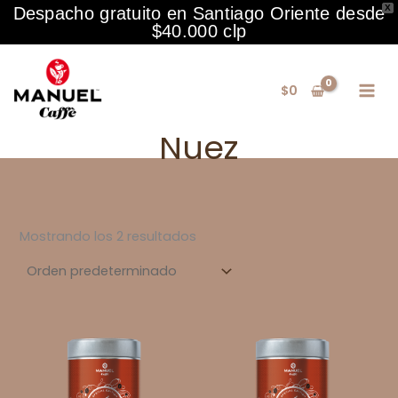
X
Despacho gratuito en Santiago Oriente desde
$40.000 clp
Ir
al
$
0
contenido
Nuez
Mostrando los 2 resultados