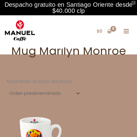
X
Despacho gratuito en Santiago Oriente desde
$40.000 clp
Ir
al
$
0
contenido
Mug Marilyn Monroe
Mostrando el único resultado