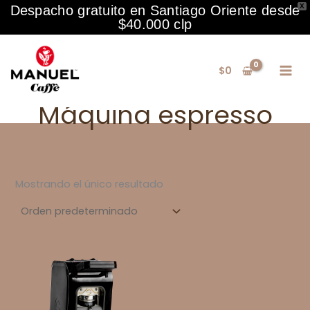
X
Despacho gratuito en Santiago Oriente desde
$40.000 clp
Ir
al
$
0
contenido
Máquina espresso
Mostrando el único resultado