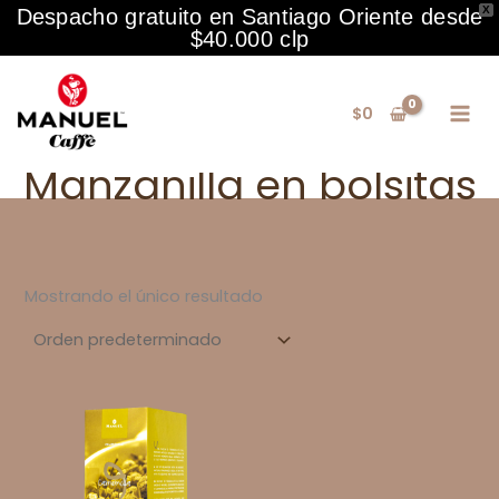
X
Despacho gratuito en Santiago Oriente desde
$40.000 clp
Ir
al
$
0
contenido
Manzanilla en bolsitas
Mostrando el único resultado