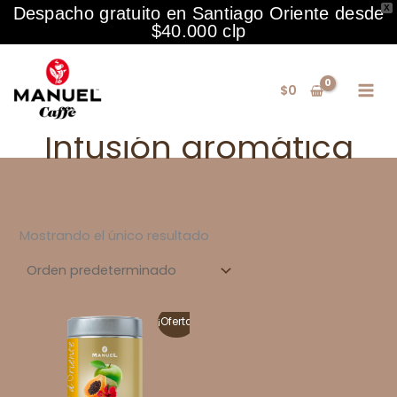
X
Despacho gratuito en Santiago Oriente desde
$40.000 clp
Ir
al
$
0
contenido
Infusión aromática
Mostrando el único resultado
¡Oferta!