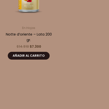
En Hojas
Notte d’oriente – Lata 200
gr.
El
El
$
14.510
$
7.300
precio
precio
original
actual
AÑADIR AL CARRITO
era:
es:
$14.510.
$7.300.