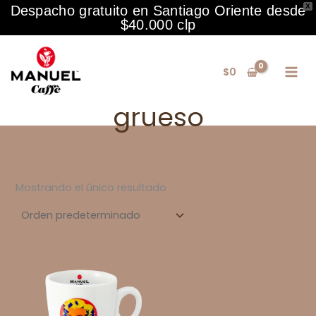
X
Despacho gratuito en Santiago Oriente desde
$40.000 clp
Ir
al
$
0
contenido
grueso
Mostrando el único resultado