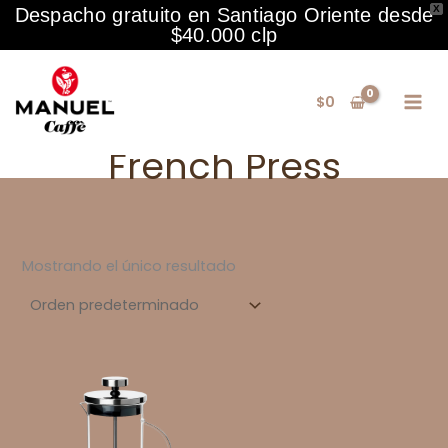
X
Despacho gratuito en Santiago Oriente desde
$40.000 clp
Ir
al
$
0
contenido
French Press
Mostrando el único resultado