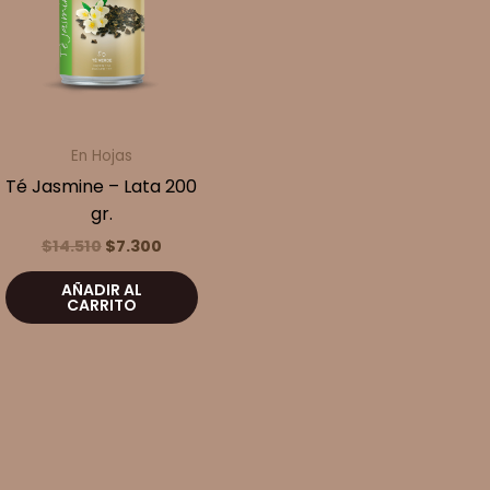
En Hojas
Té Jasmine – Lata 200
gr.
El
El
$
14.510
$
7.300
precio
precio
original
actual
AÑADIR AL
era:
es:
CARRITO
$14.510.
$7.300.