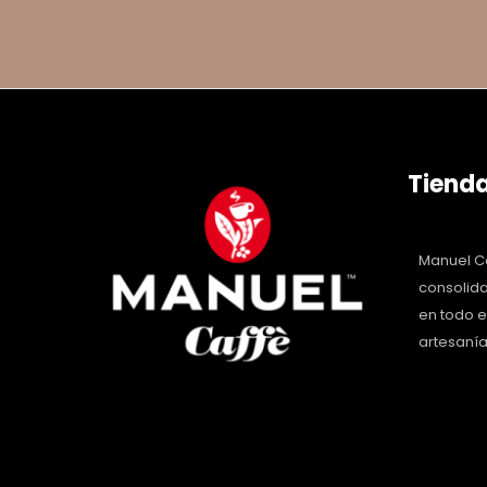
Tienda
Manuel Ca
consolida
en todo 
artesanía