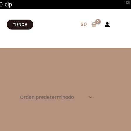
X
0 clp
$
0
TIENDA