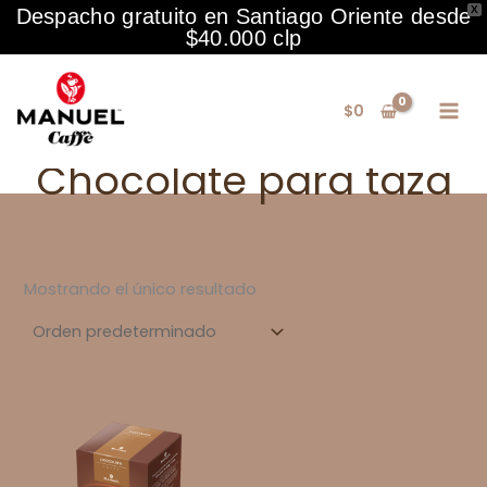
X
Despacho gratuito en Santiago Oriente desde
$40.000 clp
Ir
al
$
0
contenido
Chocolate para taza
Mostrando el único resultado