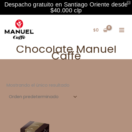
X
Despacho gratuito en Santiago Oriente desde
$40.000 clp
Ir
al
$
0
contenido
Chocolate Manuel
Caffè
Mostrando el único resultado