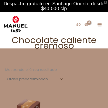
X
Despacho gratuito en Santiago Oriente desde
$40.000 clp
Ir
al
$
0
contenido
Chocolate caliente
cremoso
Mostrando el único resultado