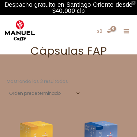
X
Despacho gratuito en Santiago Oriente desde
$40.000 clp
Ir
al
$
0
contenido
Cápsulas FAP
Mostrando los 3 resultados