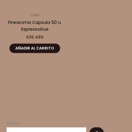
Café
Finearoma Capsula 50 u.
EspressoDue
$
35.490
AÑADIR AL CARRITO
Buscar