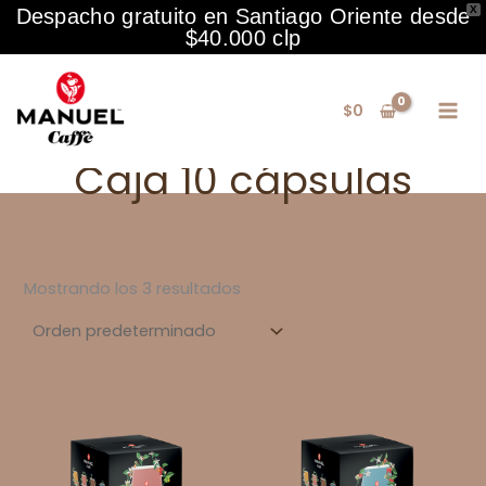
X
Despacho gratuito en Santiago Oriente desde
$40.000 clp
Ir
al
$
0
contenido
Caja 10 cápsulas
Mostrando los 3 resultados