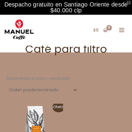
X
Despacho gratuito en Santiago Oriente desde
$40.000 clp
Ir
al
$
0
contenido
Café para filtro
Mostrando el único resultado
¡Oferta!