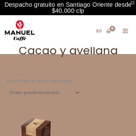
X
Despacho gratuito en Santiago Oriente desde
$40.000 clp
Ir
al
$
0
contenido
Cacao y avellana
Mostrando el único resultado