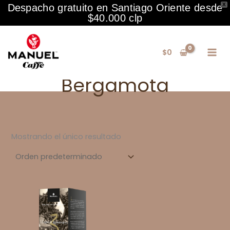
X
Despacho gratuito en Santiago Oriente desde
$40.000 clp
Ir
al
$
0
contenido
Bergamota
Mostrando el único resultado