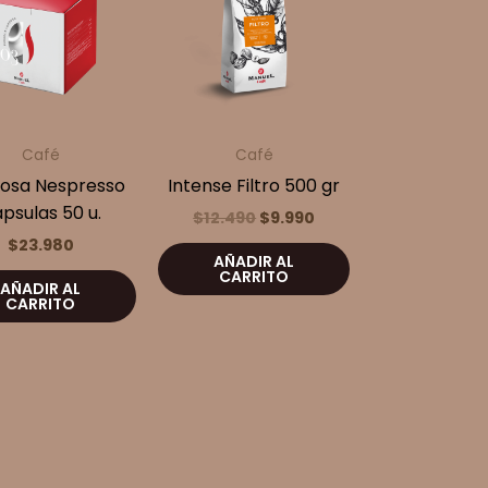
Café
Café
osa Nespresso
Intense Filtro 500 gr
psulas 50 u.
El
El
$
12.490
$
9.990
precio
precio
$
23.980
original
actual
AÑADIR AL
era:
es:
CARRITO
AÑADIR AL
$12.490.
$9.990.
CARRITO