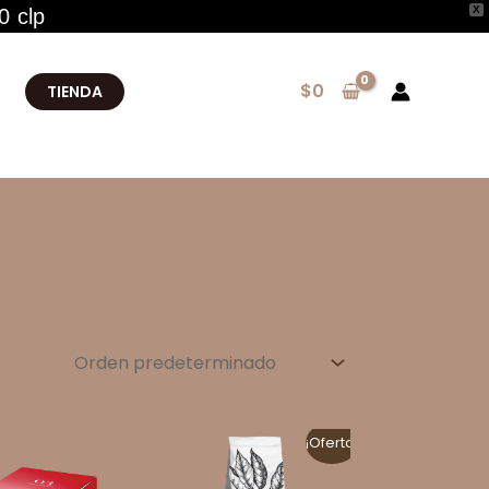
X
0 clp
$
0
TIENDA
¡Oferta!