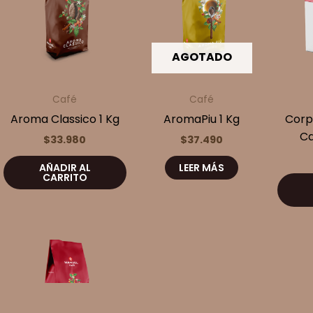
AGOTADO
Café
Café
Aroma Classico 1 Kg
AromaPiu 1 Kg
Corp
Ca
$
33.980
$
37.490
AÑADIR AL
LEER MÁS
CARRITO