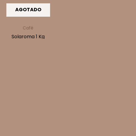
AGOTADO
Café
Solaroma 1 Kg
$
39.990
LEER MÁS