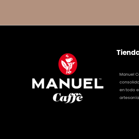
Tienda
Manuel Ca
consolida
en todo 
artesanía