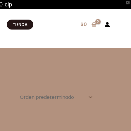
X
0 clp
$
0
TIENDA