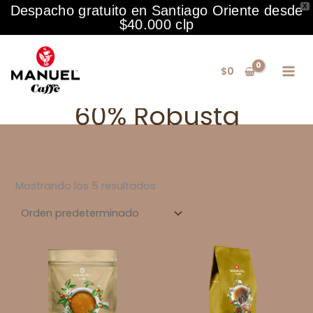
X
Despacho gratuito en Santiago Oriente desde
$40.000 clp
Ir
al
$
0
contenido
60% Robusta
Mostrando los 5 resultados